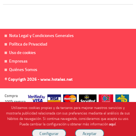
Nota Legal y Condiciones Generales
Política de Privacidad
Uso de cookies
Empresas
Quiénes Somos
© Copyrigth 2026 - www.hoteles.net
Compra
100% segura
Utilizamos cookies propias y de terceros para mejorar nuestros servicios y
mostrarle publicidad relacionada con sus preferencias mediante el análisis de sus
hábitos de navegación. Si continua navegando, consideramos que acepta su uso.
Puede cambiar la configuración u obtener más información
aquí
.
Cofinanciado por