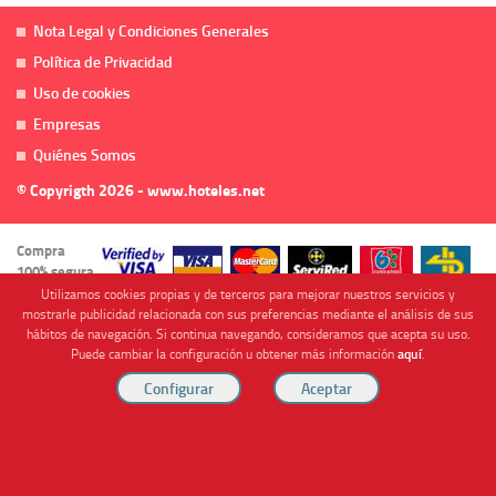
Nota Legal y Condiciones Generales
Política de Privacidad
Uso de cookies
Empresas
Quiénes Somos
© Copyrigth 2026 - www.hoteles.net
Compra
100% segura
Utilizamos cookies propias y de terceros para mejorar nuestros servicios y
mostrarle publicidad relacionada con sus preferencias mediante el análisis de sus
hábitos de navegación. Si continua navegando, consideramos que acepta su uso.
Puede cambiar la configuración u obtener más información
aquí
.
Cofinanciado por
Viajes Anticiclón, S.L. Agencia de Viajes Online - C.I. MU-107-2-25. C/ Mayor nº46 Bajo,
CP: 30893, Almendricos (Murcia, Spain).