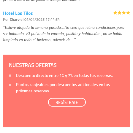
Hotel Los Tilos
Por
Charo
el 01/04/2025 17:44:54
"Estuve alojada la semana pasada...No creo que reúna condiciones para
ser habitado. El polvo de la entrada, pasillo y habitación , no se había
limpiado en todo el invierno, además de…"
NUESTRAS OFERTAS
Descuento directo entre
1%
y
7%
en todas tus reservas.
Puntos canjeables por descuentos adicionales en tus
próximas reservas.
REGÍSTRATE