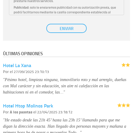
prestarle nuestros servicios.
Publicidad:
solo le enviaremos publicidad con su autorización previa, que
podrá facilitarnos mediante la casilla correspondiente establecida al
efecto.
Base Jurídica:
únicamente trataremos sus datos con su consentimiento
ENVIAR
previo, que podrá facilitarnos mediante la casilla correspondiente
establecida al efecto.
Destinatarios:
con carácter general, sólo el personal de nuestra entidad
que esté debidamente autorizado podrá tener conocimiento de la
información que le pedimos. No se comunicarán datos a terceros.
ÚLTIMAS OPINIONES
Derechos:
tiene derecho a saber qué información tenemos sobre usted,
corregirla y eliminarla, tal y como se explica en la información adicional
Hotel La Xana
disponible en nuestra página web.
Información complementaria:
Puede consultar la información adicional y
Por
el 27/09/2025 23:10:13
detallada sobre cómo tratamos sus datos en la
política de privacidad
"Pésimo hotel, limpieza ninguna, inmovilisrio roto y mal arrerglo, dueñas
con Mal carácter y sin educación, sin aire ni calefacción en las
habitaciones ni en el comedor, las…"
Hotel Htop Molinos Park
Por
A los pasotas
el 22/04/2025 23:18:12
"He estado desde las 21h 45’ hasta las 23h 15’ llamando para que me
digan la dirección exacta. Han llegado dos personas mayores y mañana a
primera hora he de pasar a recogerlas.Todo…"