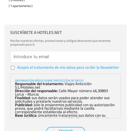
( 1 apartamento )
SUSCRÍBETE A HOTELES.NET
Recibe nuestras ofertas, promociones y códigos descuento que tenemos
preparado para ti.
Acepto el tratamiento de mis datos para recibir la Newsletter
INFORMACIÓN BÁSICA SOBRE PROTECCIÓN DE DATOS
Responsable del tratamiento:
Viajes Anticiclón
S.L/Hoteles.net
Dirección del responsable:
Calle Mayor número 46,30893
Lorca - Murcia
Finalidad:
sus datos serán usados para poder atender sus
solicitudes y prestarle nuestros servicios.
Publicidad:
solo le enviaremos publicidad con su autorización
previa, que podrá facilitarnos mediante la casilla
correspondiente establecida al efecto.
Base Jurídica:
únicamente trataremos sus datos con su
consentimiento previo, que podrá facilitarnos mediante la
casilla correspondiente establecida al efecto.
Destinatarios:
con carácter general, sólo el personal de
nuestra entidad que esté debidamente autorizado podrá