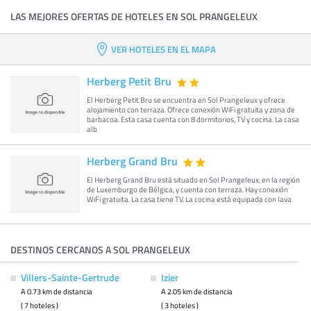
LAS MEJORES OFERTAS DE HOTELES EN SOL PRANGELEUX
VER HOTELES EN EL MAPA
Herberg Petit Bru
El Herberg Petit Bru se encuentra en Sol Prangeleux y ofrece
alojamiento con terraza. Ofrece conexión WiFi gratuita y zona de
barbacoa. Esta casa cuenta con 8 dormitorios, TV y cocina. La casa
alb
Herberg Grand Bru
El Herberg Grand Bru está situado en Sol Prangeleux, en la región
de Luxemburgo de Bélgica, y cuenta con terraza. Hay conexión
WiFi gratuita. La casa tiene TV. La cocina está equipada con lava
DESTINOS CERCANOS A SOL PRANGELEUX
Villers-Sainte-Gertrude
Izier
A 0.73 km de distancia
A 2.05 km de distancia
( 7 hoteles )
( 3 hoteles )