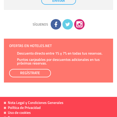
ENVIAR
tener conocimiento de la información que le pedimos. No se
comunicarán datos a terceros.
Derechos:
tiene derecho a saber qué información tenemos
sobre usted, corregirla y eliminarla, tal y como se explica en
la información adicional disponible en nuestra página web.
Información complementaria:
Puede consultar la información
adicional y detallada sobre cómo tratamos sus datos en la
política de privacidad
SÍGUENOS
OFERTAS EN HOTELES.NET
Descuento directo entre 1% y 7% en todas tus reservas.
Puntos canjeables por descuentos adicionales en tus
próximas reservas.
REGÍSTRATE
Nota Legal y Condiciones Generales
Política de Privacidad
Uso de cookies