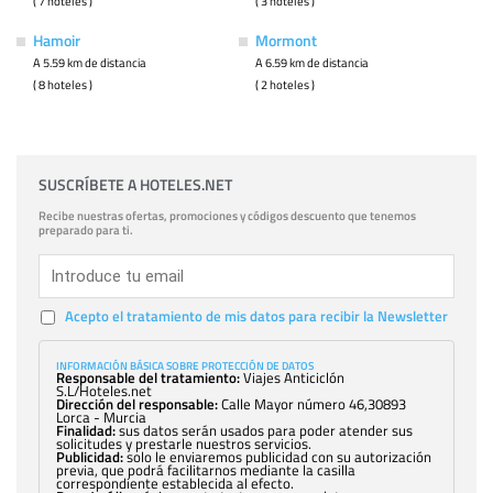
( 7 hoteles )
( 3 hoteles )
Hamoir
Mormont
A 5.59 km de distancia
A 6.59 km de distancia
( 8 hoteles )
( 2 hoteles )
SUSCRÍBETE A HOTELES.NET
Recibe nuestras ofertas, promociones y códigos descuento que tenemos
preparado para ti.
Acepto el tratamiento de mis datos para recibir la Newsletter
INFORMACIÓN BÁSICA SOBRE PROTECCIÓN DE DATOS
Responsable del tratamiento:
Viajes Anticiclón
S.L/Hoteles.net
Dirección del responsable:
Calle Mayor número 46,30893
Lorca - Murcia
Finalidad:
sus datos serán usados para poder atender sus
solicitudes y prestarle nuestros servicios.
Publicidad:
solo le enviaremos publicidad con su autorización
previa, que podrá facilitarnos mediante la casilla
correspondiente establecida al efecto.