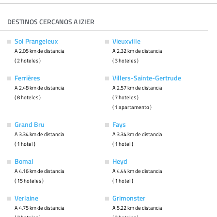
DESTINOS CERCANOS A IZIER
Sol Prangeleux
Vieuxville
A 2.05 km de distancia
A 2.32 km de distancia
( 2 hoteles )
( 3 hoteles )
Ferrières
Villers-Sainte-Gertrude
A 2.48 km de distancia
A 2.57 km de distancia
( 8 hoteles )
( 7 hoteles )
( 1 apartamento )
Grand Bru
Fays
A 3.34 km de distancia
A 3.34 km de distancia
( 1 hotel )
( 1 hotel )
Bomal
Heyd
A 4.16 km de distancia
A 4.44 km de distancia
( 15 hoteles )
( 1 hotel )
Verlaine
Grimonster
A 4.75 km de distancia
A 5.22 km de distancia