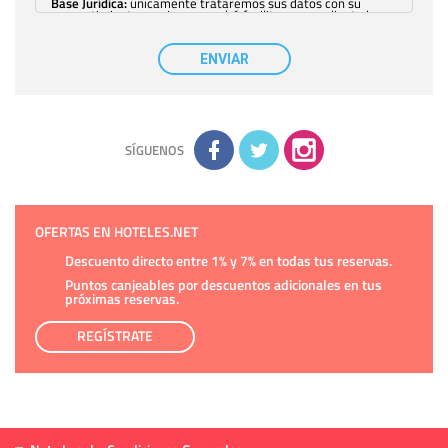
Base Jurídica:
únicamente trataremos sus datos con su
consentimiento previo, que podrá facilitarnos mediante la
casilla correspondiente establecida al efecto.
Destinatarios:
con carácter general, sólo el personal de
nuestra entidad que esté debidamente autorizado podrá
ENVIAR
tener conocimiento de la información que le pedimos. No se
comunicarán datos a terceros.
Derechos:
tiene derecho a saber qué información tenemos
sobre usted, corregirla y eliminarla, tal y como se explica en
la información adicional disponible en nuestra página web.
Información complementaria:
Puede consultar la información
adicional y detallada sobre cómo tratamos sus datos en la
política de privacidad
SÍGUENOS
OFERTAS EN HOTELES.NET
Descuento directo entre 1% y 7% en todas tus reservas.
Puntos canjeables por descuentos adicionales en tus
próximas reservas.
REGÍSTRATE