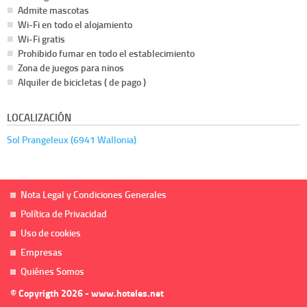
Admite mascotas
Wi-Fi en todo el alojamiento
Wi-Fi gratis
Prohibido fumar en todo el establecimiento
Zona de juegos para ninos
Alquiler de bicicletas ( de pago )
LOCALIZACIÓN
Sol Prangeleux (6941 Wallonia)
Nota Legal y Condiciones Generales
Política de Privacidad
Uso de cookies
Empresas
Quiénes Somos
© Copyrigth 2026 - www.hoteles.net