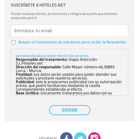
SUSCRÍBETE A HOTELES.NET
Recibe nuestras ofertas, promociones y códigos descuento que tenemos
preparado para ti.
Acepto el tratamiento de mis datos para recibir la Newsletter
INFORMACIÓN BÁSICA SOBRE PROTECCIÓN DE DATOS
Responsable del tratamiento:
Viajes Anticiclón
S.L/Hoteles.net
Dirección del responsable:
Calle Mayor número 46,30893
Lorca - Murcia
Finalidad:
sus datos serán usados para poder atender sus
solicitudes y prestarle nuestros servicios.
Publicidad:
solo le enviaremos publicidad con su autorización
previa, que podrá facilitarnos mediante la casilla
correspondiente establecida al efecto.
Base Jurídica:
únicamente trataremos sus datos con su
consentimiento previo, que podrá facilitarnos mediante la
casilla correspondiente establecida al efecto.
Destinatarios:
con carácter general, sólo el personal de
nuestra entidad que esté debidamente autorizado podrá
ENVIAR
tener conocimiento de la información que le pedimos. No se
comunicarán datos a terceros.
Derechos:
tiene derecho a saber qué información tenemos
sobre usted, corregirla y eliminarla, tal y como se explica en
la información adicional disponible en nuestra página web.
Información complementaria:
Puede consultar la información
adicional y detallada sobre cómo tratamos sus datos en la
política de privacidad
SÍGUENOS