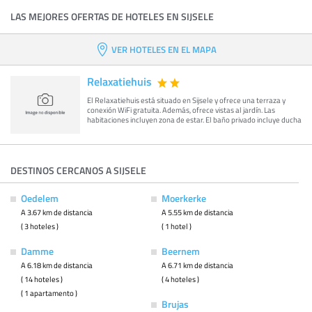
LAS MEJORES OFERTAS DE HOTELES EN SIJSELE
VER HOTELES EN EL MAPA
Relaxatiehuis
El Relaxatiehuis está situado en Sijsele y ofrece una terraza y
conexión WiFi gratuita. Además, ofrece vistas al jardín. Las
habitaciones incluyen zona de estar. El baño privado incluye ducha
DESTINOS CERCANOS A SIJSELE
Oedelem
Moerkerke
A 3.67 km de distancia
A 5.55 km de distancia
( 3 hoteles )
( 1 hotel )
Damme
Beernem
A 6.18 km de distancia
A 6.71 km de distancia
( 14 hoteles )
( 4 hoteles )
( 1 apartamento )
Brujas