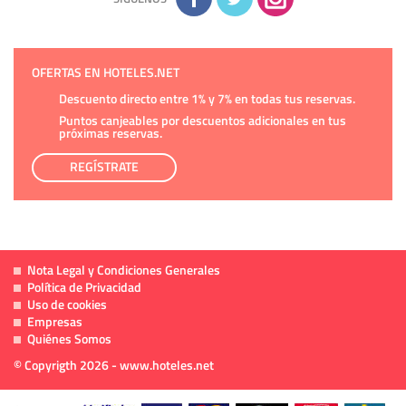
OFERTAS EN HOTELES.NET
Descuento directo entre 1% y 7% en todas tus reservas.
Puntos canjeables por descuentos adicionales en tus
próximas reservas.
REGÍSTRATE
Nota Legal y Condiciones Generales
Política de Privacidad
Uso de cookies
Empresas
Quiénes Somos
© Copyrigth 2026 - www.hoteles.net