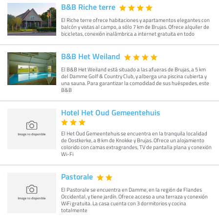
B&B Riche terre
El Riche terre ofrece habitaciones y apartamentos elegantes con
balcón y vistas al campo, a sólo 7 km de Brujas. Ofrece alquiler de
bicicletas, conexión inalámbrica a internet gratuita en todo
B&B Het Weiland
El B&B Het Weiland está situado a las afueras de Brujas, a 5 km
del Damme Golf & Country Club, y alberga una piscina cubierta y
una sauna. Para garantizar la comodidad de sus huéspedes, este
B&B
Hotel Het Oud Gemeentehuis
El Het Oud Gemeentehuis se encuentra en la tranquila localidad
de Oostkerke, a 8 km de Knokke y Brujas. Ofrece un alojamiento
colorido con camas extragrandes, TV de pantalla plana y conexión
Wi-Fi
Pastorale
El Pastorale se encuentra en Damme, en la región de Flandes
Occidental, y tiene jardín. Ofrece acceso a una terraza y conexión
WiFi gratuita. La casa cuenta con 3 dormitorios y cocina
totalmente