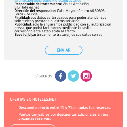
INFORMACIÓN BÁSICA SOBRE PROTECCIÓN DE DATOS
Responsable del tratamiento:
Viajes Anticiclón
S.L/Hoteles.net
Dirección del responsable:
Calle Mayor número 46,30893
Lorca - Murcia
Finalidad:
sus datos serán usados para poder atender sus
solicitudes y prestarle nuestros servicios.
Publicidad:
solo le enviaremos publicidad con su autorización
previa, que podrá facilitarnos mediante la casilla
correspondiente establecida al efecto.
Base Jurídica:
únicamente trataremos sus datos con su
consentimiento previo, que podrá facilitarnos mediante la
casilla correspondiente establecida al efecto.
Destinatarios:
con carácter general, sólo el personal de
nuestra entidad que esté debidamente autorizado podrá
ENVIAR
tener conocimiento de la información que le pedimos. No se
comunicarán datos a terceros.
Derechos:
tiene derecho a saber qué información tenemos
sobre usted, corregirla y eliminarla, tal y como se explica en
la información adicional disponible en nuestra página web.
Información complementaria:
Puede consultar la información
adicional y detallada sobre cómo tratamos sus datos en la
política de privacidad
SÍGUENOS
OFERTAS EN HOTELES.NET
Descuento directo entre 1% y 7% en todas tus reservas.
Puntos canjeables por descuentos adicionales en tus
próximas reservas.