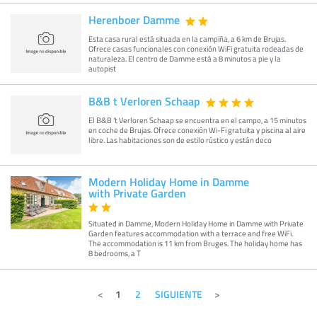
Herenboer Damme
Esta casa rural está situada en la campiña, a 6 km de Brujas.
Ofrece casas funcionales con conexión WiFi gratuita rodeadas de
naturaleza. El centro de Damme está a 8 minutos a pie y la
autopist
B&B t Verloren Schaap
El B&B ‘t Verloren Schaap se encuentra en el campo, a 15 minutos
en coche de Brujas. Ofrece conexión Wi-Fi gratuita y piscina al aire
libre. Las habitaciones son de estilo rústico y están deco
Modern Holiday Home in Damme
with Private Garden
Situated in Damme, Modern Holiday Home in Damme with Private
Garden features accommodation with a terrace and free WiFi.
The accommodation is 11 km from Bruges. The holiday home has
8 bedrooms, a T
1
2
SIGUIENTE