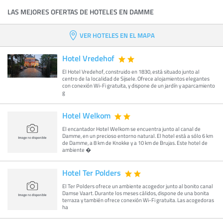
LAS MEJORES OFERTAS DE HOTELES EN DAMME
VER HOTELES EN EL MAPA
Hotel Vredehof
El Hotel Vredehof, construido en 1830, está situado junto al
centro de la localidad de Sijsele. Ofrece alojamientos elegantes
con conexión Wi-Fi gratuita, y dispone de un jardín y aparcamiento
g
Hotel Welkom
El encantador Hotel Welkom se encuentra junto al canal de
Damme, en un precioso entorno natural. El hotel está a sólo 6 km
de Damme, a 8 km de Knokke y a 10 km de Brujas. Este hotel de
ambiente �
Hotel Ter Polders
El Ter Polders ofrece un ambiente acogedor junto al bonito canal
Damse Vaart. Durante los meses cálidos, dispone de una bonita
terraza y también ofrece conexión Wi-Fi gratuita. Las acogedoras
ha