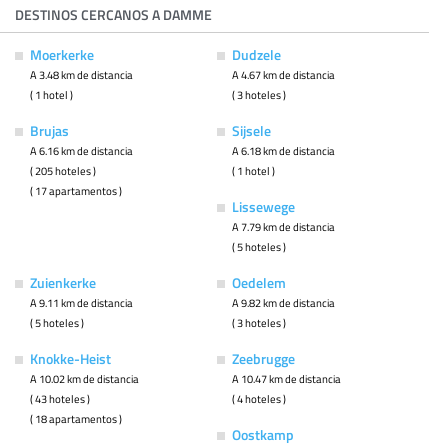
DESTINOS CERCANOS A DAMME
Moerkerke
Dudzele
A 3.48 km de distancia
A 4.67 km de distancia
( 1 hotel )
( 3 hoteles )
Brujas
Sijsele
A 6.16 km de distancia
A 6.18 km de distancia
( 205 hoteles )
( 1 hotel )
( 17 apartamentos )
Lissewege
A 7.79 km de distancia
( 5 hoteles )
Zuienkerke
Oedelem
A 9.11 km de distancia
A 9.82 km de distancia
( 5 hoteles )
( 3 hoteles )
Knokke-Heist
Zeebrugge
A 10.02 km de distancia
A 10.47 km de distancia
( 43 hoteles )
( 4 hoteles )
( 18 apartamentos )
Oostkamp