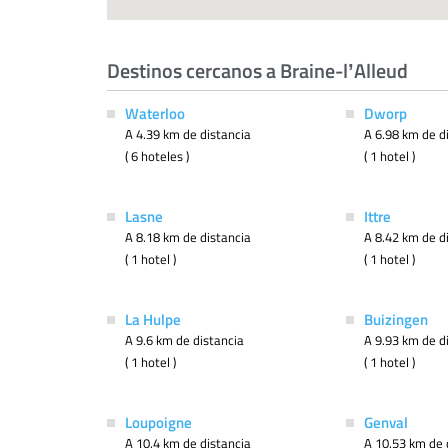
Destinos cercanos a Braine-lʼAlleud
Waterloo
Dworp
A 4.39 km de distancia
A 6.98 km de d
( 6 hoteles )
( 1 hotel )
Lasne
Ittre
A 8.18 km de distancia
A 8.42 km de d
( 1 hotel )
( 1 hotel )
La Hulpe
Buizingen
A 9.6 km de distancia
A 9.93 km de d
( 1 hotel )
( 1 hotel )
Loupoigne
Genval
A 10.4 km de distancia
A 10.53 km de 