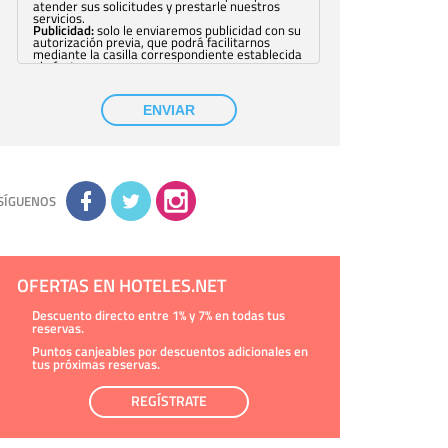
atender sus solicitudes y prestarle nuestros
servicios.
Publicidad:
solo le enviaremos publicidad con su
autorización previa, que podrá facilitarnos
mediante la casilla correspondiente establecida
al efecto.
Base Jurídica:
únicamente trataremos sus datos
con su consentimiento previo, que podrá
facilitarnos mediante la casilla correspondiente
ENVIAR
establecida al efecto.
Destinatarios:
con carácter general, sólo el
personal de nuestra entidad que esté
debidamente autorizado podrá tener
conocimiento de la información que le pedimos.
No se comunicarán datos a terceros.
Derechos:
tiene derecho a saber qué
información tenemos sobre usted, corregirla y
SÍGUENOS
eliminarla, tal y como se explica en la
información adicional disponible en nuestra
página web.
Información complementaria:
Puede consultar
la información adicional y detallada sobre cómo
tratamos sus datos en la
política de privacidad
OFERTAS EN HOTELES.NET
Descuento directo entre 1% y 7% en todas tus
reservas.
Puntos canjeables por descuentos adicionales en
tus próximas reservas.
REGÍSTRATE